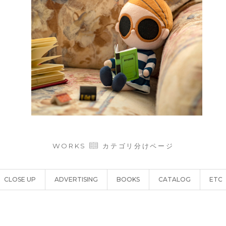
WORKS
カテゴリ分けページ
CLOSE UP
ADVERTISING
BOOKS
CATALOG
ETC