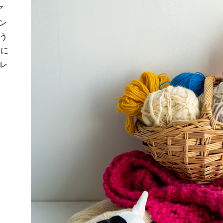
ア
ン
う
トに
レ