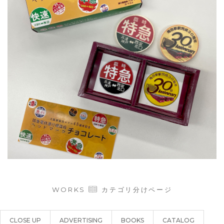
大阪新阪急ホテル開業45周年記念
ヘッドマーク・チョコレート
／大阪新阪急ホテル
ETC: 6
WORKS
カテゴリ分けページ
CLOSE UP
ADVERTISING
BOOKS
CATALOG